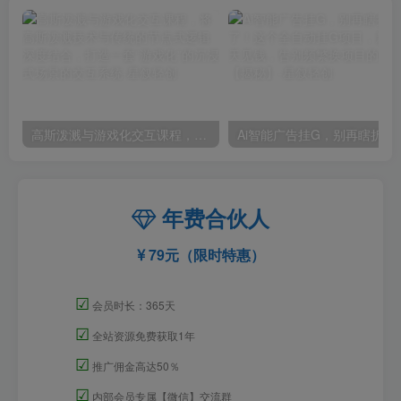
高斯泼溅与游戏化交互课程，将高斯泼溅技术与传统的节点式逻辑深度结合，打造一套“游戏化”的沉浸式场景的交互系统
Ai智能广告挂G，别再瞎折腾了！这个全自
年费合伙人
79元（限时特惠）
☑
会员时长：365天
☑
全站资源免费获取1年
☑
推广佣金高达50％
☑
内部会员专属【微信】交流群