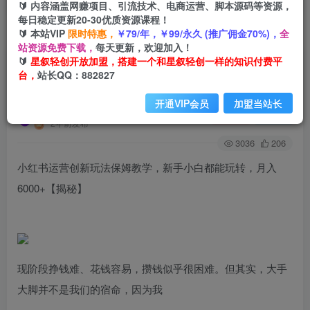
🔰 内容涵盖网赚项目、引流技术、电商运营、脚本源码等资源，
每日稳定更新20-30优质资源课程！
🔰 本站VIP
限时特惠，
￥79/年，￥99/永久 (推广佣金70%)，
全
首页
创业课程
会员免费
正文
站资源免费下载，
每天更新，欢迎加入！
🔰
星叙轻创开放加盟，搭建一个和星叙轻创一样的知识付费平
小红书运营创新玩法保姆教学，新手小白都能玩
台，
站长QQ：882827
转，月入6000+【揭秘】
开通VIP会员
加盟当站长
星叙轻创
关注
私信
2年前发布
3036
206
小红书运营创新玩法保姆教学，新手小白都能玩转，月入
6000+【揭秘】
现阶段挣钱难、花钱容易，攒钱似乎很困难。但其实，大手
大脚并不是我们的宿命，因为我