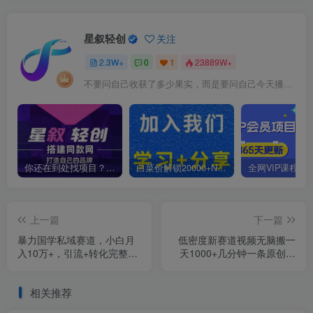
星叙轻创
关注
2.3W+
0
1
23889W+
不要问自己收获了多少果实，而是要问自己今天播种了多少种子
你还在到处找项目？还在当韭菜？我靠卖项目一个月收入5万+，曾经我也是个失败者。
白菜价解锁20000+N个赚钱机会，加入星叙轻创会员，全站资源免费学习。
上一篇
下一篇
暴力国学私域赛道，小白月
低密度新赛道视频无脑搬一
入10万+，引流+转化完整流
天1000+几分钟一条原创视
程【揭秘】
频零成本零门槛超简单【揭
秘】
相关推荐