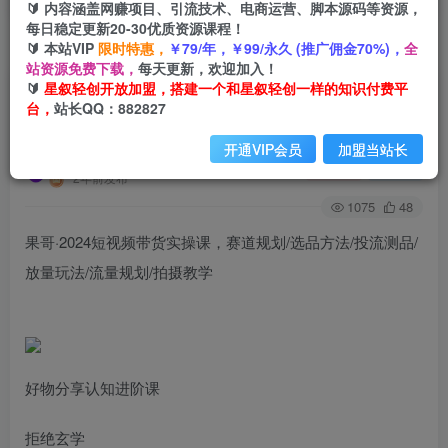
🔰 内容涵盖网赚项目、引流技术、电商运营、脚本源码等资源，
每日稳定更新20-30优质资源课程！
🔰 本站VIP
限时特惠，
￥79/年，￥99/永久 (推广佣金70%)，
全
首页
创业课程
会员免费
正文
站资源免费下载，
每天更新，欢迎加入！
🔰
星叙轻创开放加盟，搭建一个和星叙轻创一样的知识付费平
果哥·2024短视频带货实操课，​赛道规划/选品方法/
台，
站长QQ：882827
投流测品/放量玩法/流量规划/拍摄教学
开通VIP会员
加盟当站长
星叙轻创
关注
私信
2年前发布
1075
48
果哥·2024短视频带货实操课，​赛道规划/选品方法/投流测品/
放量玩法/流量规划/拍摄教学
好物分享认知进阶课
拒绝玄学