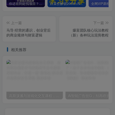
你还在到处找项目？还在当韭菜？我靠卖项目一个月收入5万+，曾经我也是个失败者。
白菜价解锁20000+N个赚钱机会，加入星叙轻创会员，全站资源免费学习。
上一篇
下一篇
马导·经营的通识，​创业背后
爆富团队核心玩法教程
的商业规律与财富逻辑
（新）各种玩法混剪教程
相关推荐
高斯泼溅与游戏化交互课程，将高斯泼溅技术与传统的节点式逻辑深度结合，打造一套“游戏化”的沉浸式场景的交互系统
Ai智能广告挂G，别再瞎折腾了！这个全自