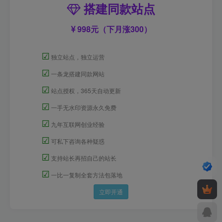
搭建同款站点
998元（下月涨300）
☑
独立站点，独立运营
☑
一条龙搭建同款网站
☑
站点授权，365天自动更新
☑
一手无水印资源永久免费
☑
九年互联网创业经验
☑
可私下咨询各种疑惑
☑
支持站长再招自己的站长
☑
一比一复制全套方法包落地
立即开通