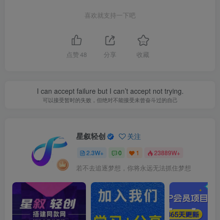
喜欢就支持一下吧
点赞
48
分享
收藏
I can accept failure but I can’t accept not trying.
可以接受暂时的失败，但绝对不能接受未曾奋斗过的自己
星叙轻创
关注
2.3W+
0
1
23889W+
若不去追逐梦想，你将永远无法抓住梦想