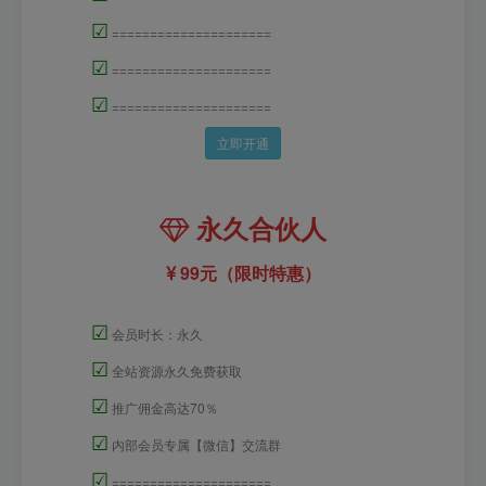
☑
=====================
☑
=====================
☑
=====================
立即开通
永久合伙人
99元（限时特惠）
☑
会员时长：永久
☑
全站资源永久免费获取
☑
推广佣金高达70％
☑
内部会员专属【微信】交流群
☑
=====================