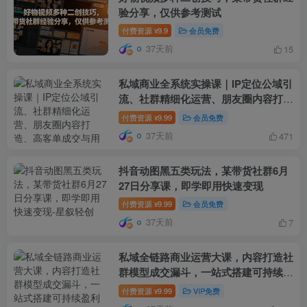
验分享，仅供参考测试
付费资源
9.9
会员免费
¥
37天前
15
私域商业全系统实操课｜IP定位公域引
流、社群精细化运营、朋友圈内容打
造、高客单成交与用户裂变完整落地教
付费资源
9.99
会员免费
¥
程
37天前
471
抖音动图黑五类玩法，某带货社群6月
27日分享课，即学即用快速变现
付费资源
9.99
会员免费
¥
37天前
7
私域全链路商业运营大课，内容打造社
群模型成交漏斗，一站式搭建可持续盈
利私域体系
付费资源
9.99
VIP免费
¥