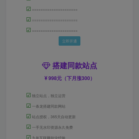
☑
=====================
☑
=====================
☑
=====================
立即开通
搭建同款站点
998元（下月涨300）
☑
独立站点，独立运营
☑
一条龙搭建同款网站
☑
站点授权，365天自动更新
☑
一手无水印资源永久免费
☑
九年互联网创业经验