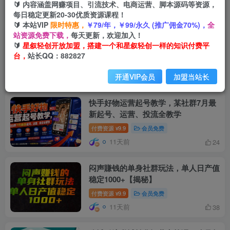
🔰 内容涵盖网赚项目、引流技术、电商运营、脚本源码等资源，
排序
最新
热门
点赞
评论
收藏
销量
每日稳定更新20-30优质资源课程！
🔰 本站VIP
限时特惠，
￥79/年，￥99/永久 (推广佣金70%)，
全
站资源免费下载，
每天更新，欢迎加入！
深耕三年的单身社群玩法，单人日入
🔰
星叙轻创开放加盟，搭建一个和星叙轻创一样的知识付费平
1000+，小白可直接照搬！【揭秘】
台，
站长QQ：882827
付费资源
9.9
会员免费
¥
开通VIP会员
加盟当站长
3天前
36
快手好物运营起号教学，某社群7月最
新起号、运营、投流全教学
付费资源
9.9
会员免费
¥
11天前
24
闷声賺钱的单身社群玩法，单人日产值
稳定1000+【揭秘】
付费资源
9.9
会员免费
¥
11天前
38