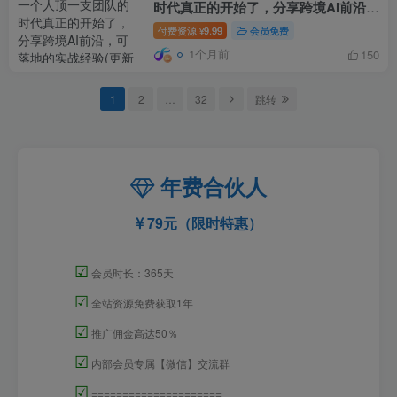
时代真正的开始了，分享跨境AI前沿，
可落地的实战经验(更新6月29日)
付费资源
9.99
会员免费
¥
1个月前
150
1
2
…
32
跳转
年费合伙人
79元（限时特惠）
☑
会员时长：365天
☑
全站资源免费获取1年
☑
推广佣金高达50％
☑
内部会员专属【微信】交流群
☑
=====================