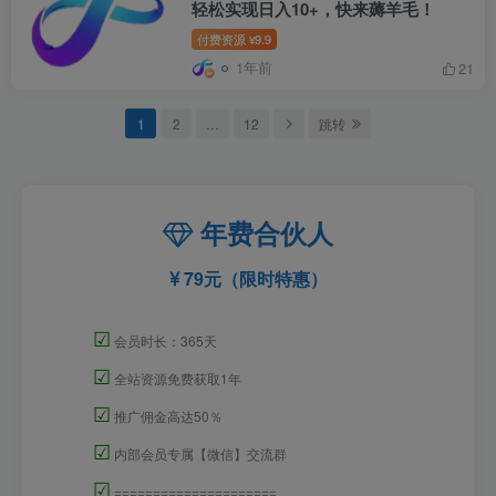
轻松实现日入10+，快来薅羊毛！
付费资源
9.9
¥
1年前
21
1
2
…
12
跳转
年费合伙人
79元（限时特惠）
☑
会员时长：365天
☑
全站资源免费获取1年
☑
推广佣金高达50％
☑
内部会员专属【微信】交流群
☑
=====================