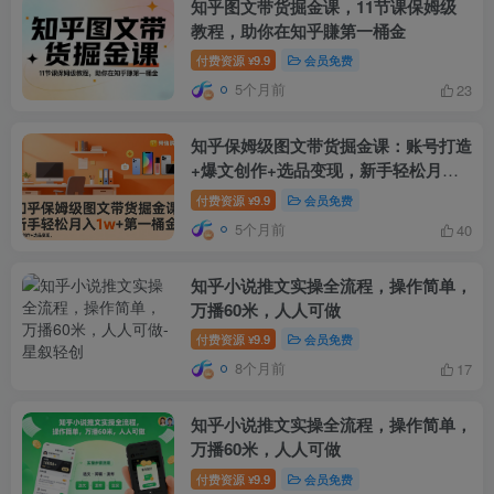
知乎图文带货掘金课，11节课保姆级
教程，助你在知乎賺第一桶金
付费资源
9.9
会员免费
¥
5个月前
23
知乎保姆级图文带货掘金课：账号打造
+爆文创作+选品变现，新手轻松月入
1w+第一桶金
付费资源
9.9
会员免费
¥
5个月前
40
知乎小说推文实操全流程，操作简单，
万播60米，人人可做
付费资源
9.9
会员免费
¥
8个月前
17
知乎小说推文实操全流程，操作简单，
万播60米，人人可做
付费资源
9.9
会员免费
¥