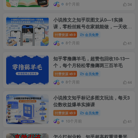
8个月前
34
小说推文之知乎双图文从0—1实操
课，零粉丝账号在家就能做，一天收益
几张
付费资源
9.9
会员免费
¥
8个月前
41
知乎零撸薅羊毛，超赞包回收10-13一
个，每个月轻松零撸薅两三百羊毛
付费资源
9.9
会员免费
¥
8个月前
44
小说推文知乎标记多图文玩法，每天3
位数收益爆单实操课
付费资源
9.9
会员免费
¥
10个月前
41
怎么打创业粉，知乎超高权重流量平