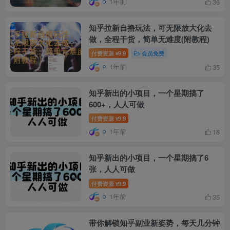
1年前
36
知乎拉新自撸玩法，可无限放大化去
做，全程干货，简单无难度(附教程)
付费资源
9.9
会员免费
¥
1年前
35
知乎新出的小项目，一个星期搞了
600+，人人可做
付费资源
9.9
¥
1年前
18
知乎新出的小项目，一个星期搞了6
张，人人可做
付费资源
9.9
¥
1年前
35
带你解锁知乎副业新姿势，每天几分钟