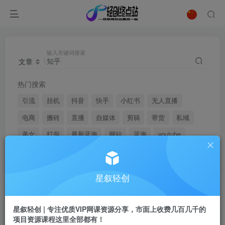
输入关键词搜索
文章
热门搜索
引流
挂机
抖音
快手
小红书
无人直播
电商
搬砖
直播
自媒体
剪辑
带货
私域
美女
打假
最新蓝海
网站
蓝海
youtube
弹幕
星叙轻创
搜索
知乎
，共找到
207
个文章
星叙轻创 | 专注优质VIP网课资源分享，市面上收费几百几千的
文章
用户
商品
项目资源课程这里全部都有！