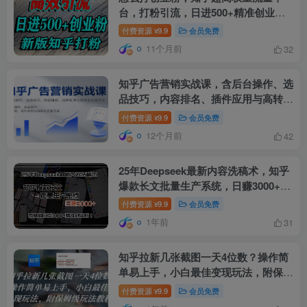
台，打粉引流，日进500+精准创业粉
不是问题
付费资源
9.9
会员免费
¥
11个月前
32
知乎广告营销实战课，含后台操作、选
品技巧，内容排名、插件应用与高转化
文案写法
付费资源
9.9
会员免费
¥
12个月前
42
25年Deepseek最新内容洗稿术，知乎
爆款长文批量生产系统，日赚3000+，
…
付费资源
9.9
会员免费
¥
1年前
31
知乎拉新几张截图一天4位数？操作简
单易上手，小白最佳变现玩法，附保姆
级玩法教程
付费资源
9.9
会员免费
¥