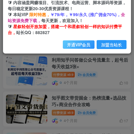
🔰 内容涵盖网赚项目、引流技术、电商运营、脚本源码等资源，
排序
最新
热门
点赞
评论
收藏
销量
每日稳定更新20-30优质资源课程！
🔰 本站VIP
限时特惠，
￥79/年，￥99/永久 (推广佣金70%)，
全
站资源免费下载，
每天更新，欢迎加入！
公众号热门赛道讲解：知乎高赞问答搬
🔰
星叙轻创开放加盟，搭建一个和星叙轻创一样的知识付费平
运——公众号流量主的精细化运营拆解
台，
站长QQ：882827
付费资源
9.9
会员免费
¥
开通VIP会员
加盟当站长
3个月前
44
利用知乎问答做公众号流量主，起号后
每天收益3张+
付费资源
9.9
会员免费
¥
4个月前
10
知乎图文带货掘金：热榜流量+选品技
巧+商业合作全攻略
付费资源
9.9
会员免费
¥
4个月前
17