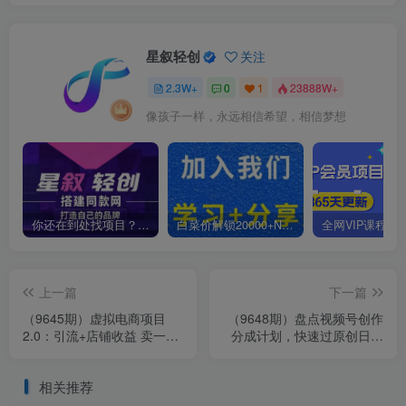
星叙轻创
关注
2.3W+
0
1
23888W+
像孩子一样，永远相信希望，相信梦想
你还在到处找项目？还在当韭菜？我靠卖项目一个月收入5万+，曾经我也是个失败者。
白菜价解锁20000+N个赚钱机会，加入星叙轻创会员，全站资源免费学习。
上一篇
下一篇
（9645期）虚拟电商项目
（9648期）盘点视频号创作
2.0：引流+店铺收益 卖一
分成计划，快速过原创日入
单，挣一单的钱，付费暴利
300+，从0到1完整项目教
起店
程！
相关推荐