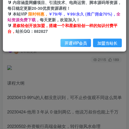
🔰 内容涵盖网赚项目、引流技术、电商运营、脚本源码等资源，
每日稳定更新20-30优质资源课程！
🔰 本站VIP
限时特惠，
￥79/年，￥99/永久 (推广佣金70%)，
全
首页
创业课程
会员专属
正文
站资源免费下载，
每天更新，欢迎加入！
🔰
星叙轻创开放加盟，搭建一个和星叙轻创一样的知识付费平
（9646期）《某公众号付费文章合集》颠覆你过
台，
站长QQ：882827
去所有的认知 从认识到实践的全方位指导
开通VIP会员
加盟当站长
星叙轻创
关注
私信
2年前更新
2115
189
课程大纲
20230413-99%的人都没意识到，可不止价值观不同这么简单
20230424-他用 3 年从 0 做到两亿，他说万叔你也能上千万
20230502-外资银行高端金融女，转行做风水命理